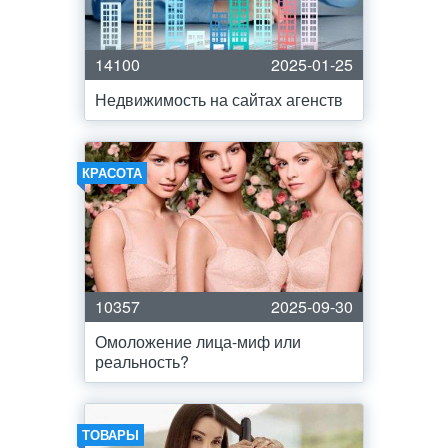
14100
2025-01-25
Недвижимость на сайтах агенств
КРАСОТА
10357
2025-09-30
Омоложение лица-миф или
реальность?
ТОВАРЫ