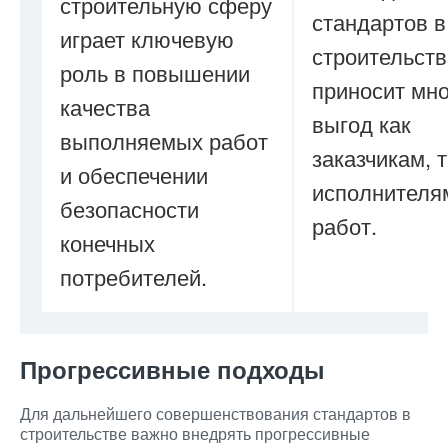
строительную сферу
стандартов в
играет ключевую
строительств
роль в повышении
приносит мн
качества
выгод как
выполняемых работ
заказчикам, т
и обеспечении
исполнителя
безопасности
работ.
конечных
потребителей.
Прогрессивные подходы
Для дальнейшего совершенствования стандартов в
строительстве важно внедрять прогрессивные