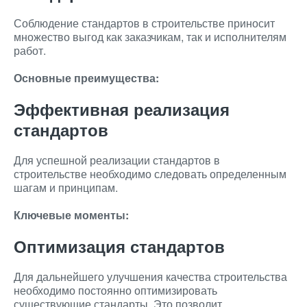
Соблюдение стандартов в строительстве приносит
множество выгод как заказчикам, так и исполнителям
работ.
Основные преимущества:
Эффективная реализация
стандартов
Для успешной реализации стандартов в
строительстве необходимо следовать определенным
шагам и принципам.
Ключевые моменты:
Оптимизация стандартов
Для дальнейшего улучшения качества строительства
необходимо постоянно оптимизировать
существующие стандарты. Это позволит