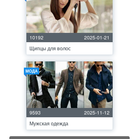
10192
2025-01-21
Щипцы для волос
МОДА
9593
2025-11-12
Мужская одежда