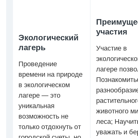
Преимуще
участия
Экологический
лагерь
Участие в
экологическ
Проведение
лагере позво
времени на природе
Познакомить
в экологическом
разнообрази
лагере — это
растительног
уникальная
животного м
возможность не
леса; Научит
только отдохнуть от
уважать и б
городской суеты, но