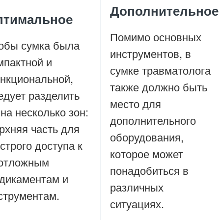
Дополнительное
птимальное
Помимо основных
обы сумка была
инструментов, в
мпактной и
сумке травматолога
нкциональной,
также должно быть
едует разделить
место для
 на несколько зон:
дополнительного
рхняя часть для
оборудования,
строго доступа к
которое может
отложным
понадобиться в
дикаментам и
различных
струментам.
ситуациях.