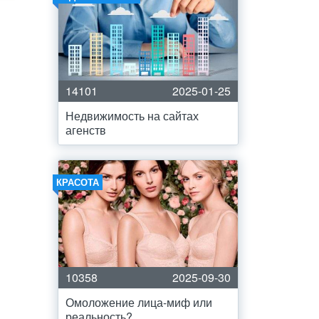
14101
2025-01-25
Недвижимость на сайтах
агенств
КРАСОТА
10358
2025-09-30
Омоложение лица-миф или
реальность?