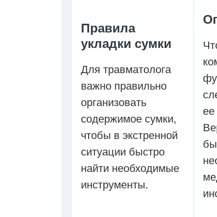
О
Правила
укладки сумки
Чт
ко
Для травматолога
фу
важно правильно
сл
организовать
ее
содержимое сумки,
Ве
чтобы в экстренной
бы
ситуации быстро
не
найти необходимые
ме
инструменты.
ин