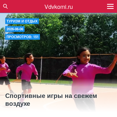
Vdvkomi.ru
ТУРИЗМ И ОТДЫХ
2026-06-06
ПРОСМОТРОВ: 151
Спортивные игры на свежем
воздухе