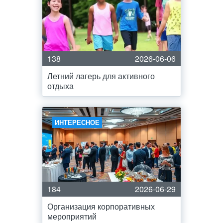
138
2026-06-06
Летний лагерь для активного
отдыха
ИНТЕРЕСНОЕ
184
2026-06-29
Организация корпоративных
мероприятий