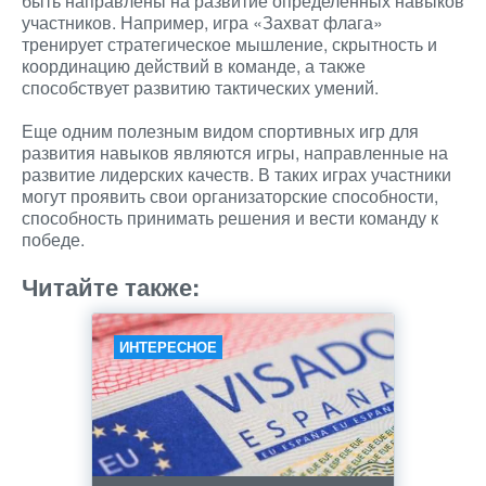
быть направлены на развитие определенных навыков
участников. Например, игра «Захват флага»
тренирует стратегическое мышление, скрытность и
координацию действий в команде, а также
способствует развитию тактических умений.
Еще одним полезным видом спортивных игр для
развития навыков являются игры, направленные на
развитие лидерских качеств. В таких играх участники
могут проявить свои организаторские способности,
способность принимать решения и вести команду к
победе.
Читайте также:
ИНТЕРЕСНОЕ