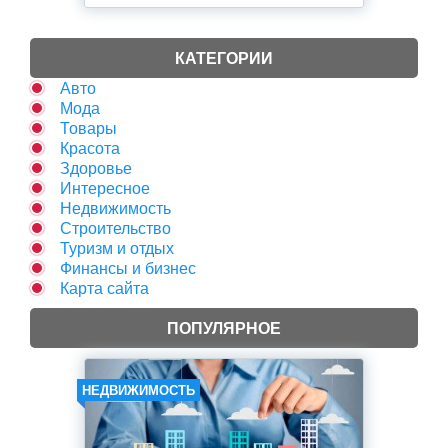
КАТЕГОРИИ
Авто
Мода
Товары
Красота
Здоровье
Интересное
Недвижимость
Строительство
Туризм и отдых
Финансы и бизнес
Карта сайта
ПОПУЛЯРНОЕ
НЕДВИЖИМОСТЬ