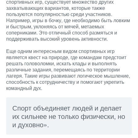
спортивных игр, существует множество других
захватывающих вариантов, которые также
пользуются популярностью среди участников.
Например, игры в бочку, где необходимо быть ловким
и быстрым, уклоняясь от мячей, метаемых
соперниками. Это отличный способ размяться и
поддерживать высокий уровень активности.
Еще одним интересным видом спортивных игр
является квест на природе, где командам предстоит
решать головоломки, искать клады и выполнять
различные задания, перемещаясь по территории
лагеря. Такие игры развивают логическое мышление,
способность к сотрудничеству и помогают укрепить
командный дух.
Спорт объединяет людей и делает
их сильнее не только физически, но
и духовно».