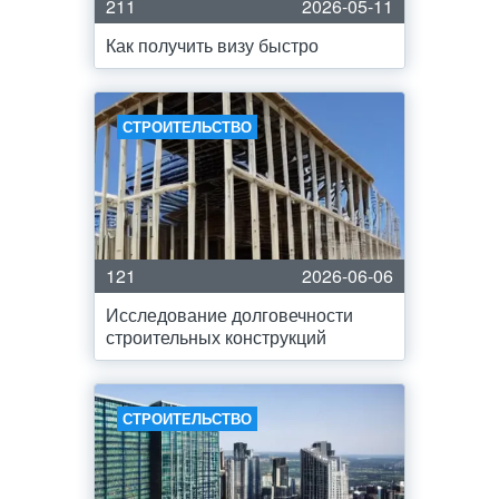
211
2026-05-11
Как получить визу быстро
СТРОИТЕЛЬСТВО
121
2026-06-06
Исследование долговечности
строительных конструкций
СТРОИТЕЛЬСТВО