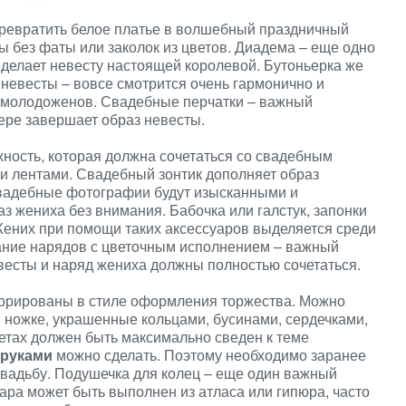
ревратить белое платье в волшебный праздничный
ы без фаты или заколок из цветов. Диадема – еще одно
делает невесту настоящей королевой. Бутоньерка же
невесты – вовсе смотрится очень гармонично и
 молодоженов. Свадебные перчатки – важный
мере завершает образ невесты.
ность, которая должна сочетаться со свадебным
и лентами. Свадебный зонтик дополняет образ
свадебные фотографии будут изысканными и
з жениха без внимания. Бабочка или галстук, запонки
Жених при помощи таких аксессуаров выделяется среди
ание нарядов с цветочным исполнением – важный
евесты и наряд жениха должны полностью сочетаться.
орированы в стиле оформления торжества. Можно
 ножке, украшенные кольцами, бусинами, сердечками,
етах должен быть максимально сведен к теме
 руками
можно сделать. Поэтому необходимо заранее
свадьбу. Подушечка для колец – еще один важный
ара может быть выполнен из атласа или гипюра, часто