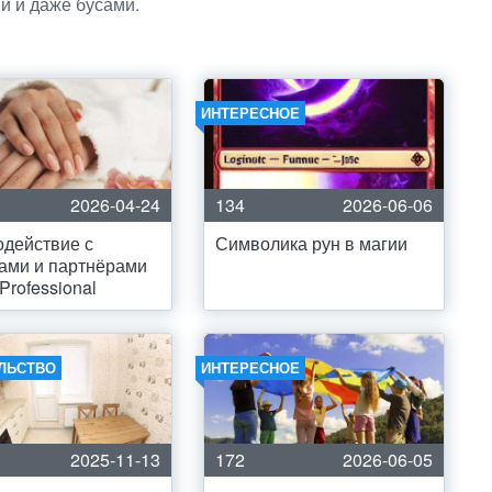
и и даже бусами.
ИНТЕРЕСНОЕ
2026-04-24
134
2026-06-06
действие с
Символика рун в магии
ами и партнёрами
Professional
ЛЬСТВО
ИНТЕРЕСНОЕ
2025-11-13
172
2026-06-05