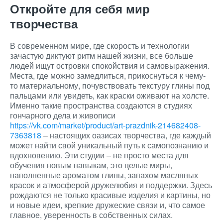
Откройте для себя мир
творчества
В современном мире, где скорость и технологии
зачастую диктуют ритм нашей жизни, все больше
людей ищут островки спокойствия и самовыражения.
Места, где можно замедлиться, прикоснуться к чему-
то материальному, почувствовать текстуру глины под
пальцами или увидеть, как краски оживают на холсте.
Именно такие пространства создаются в студиях
гончарного дела и живописи
https://vk.com/market/product/art-prazdnik-214682408-
7363818
– настоящих оазисах творчества, где каждый
может найти свой уникальный путь к самопознанию и
вдохновению. Эти студии – не просто места для
обучения новым навыкам, это целые миры,
наполненные ароматом глины, запахом масляных
красок и атмосферой дружелюбия и поддержки. Здесь
рождаются не только красивые изделия и картины, но
и новые идеи, крепкие дружеские связи и, что самое
главное, уверенность в собственных силах.