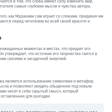
ается в том, что слова имеют силу изменить мир,
итателя самые глубокие мысли и чувства автора.
ого, как Мураками сам играет со словами, придавая им
ются перед читателем во всей своей красоте и
о
ожиданных моментах и местах, что придает его
н утверждает, что источник его творчества таится в
и связями и загадочной энергией.
ва является использование символики и метафор,
мысла и позволяют увидеть обыденное под новым
ами несет в себе скрытый смысл, который
 оставленная для разгадки.
лами, как растениями, как животными,