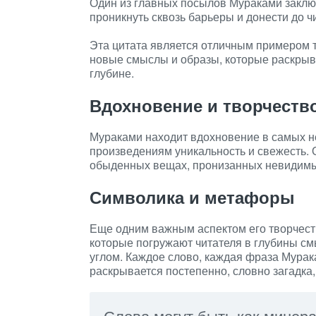
Один из главных посылов Мураками заключ
проникнуть сквозь барьеры и донести до ч
Эта цитата является отличным примером т
новые смыслы и образы, которые раскрыва
глубине.
Вдохновение и творчеств
Мураками находит вдохновение в самых не
произведениям уникальность и свежесть. О
обыденных вещах, пронизанных невидимым
Символика и метафоры
Еще одним важным аспектом его творчест
которые погружают читателя в глубины с
углом. Каждое слово, каждая фраза Мурак
раскрывается постепенно, словно загадка,
Слова могут быть как минера