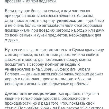
просвета и мягкой подвески.
Если же у вас большая семья, и вам частенько
приходится возить несколько человек с багажом,
стоит посмотреть в сторону
универсалов
— удобные
и не очень большие автомобили являются хорошими
помощниками при поездках загород на отдых или дачу
со всей семьей и кучей предметов, необходимых для
отдыха.
Ну а если вы частенько мотаетесь в Суоми-красавицу
с ее хорошими, но снежными дорогами, или любите
заезжать в места, где поменьше народу, можно
посмотреть в сторону
полноприводных
универсалов
типа Subaru Outback или Subaru
Forester — данные автомобили очень хорошо держат
дорогу и позволяют проехать там, где обычная
легковушка испытывает серьезные проблемы.
Джипы или внедорожники
, как правило, покупают
люди не только ради удобства, безопасности и
проходимости, но и ради того, чтоб показать свой
статус. Подумайте, нужен ли Вам расход 15-17 литров