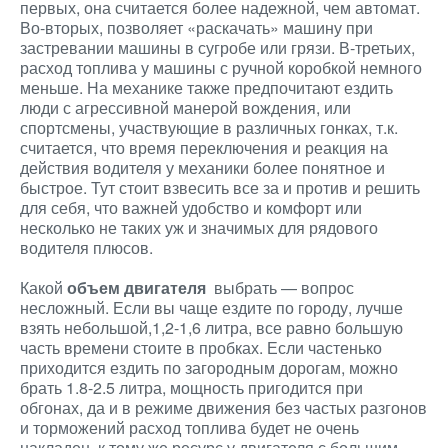
первых, она считается более надежной, чем автомат.
Во-вторых, позволяет «раскачать» машину при
застревании машины в сугробе или грязи. В-третьих,
расход топлива у машины с ручной коробкой немного
меньше. На механике также предпочитают ездить
люди с агрессивной манерой вождения, или
спортсмены, участвующие в различных гонках, т.к.
считается, что время переключения и реакция на
действия водителя у механики более понятное и
быстрое. Тут стоит взвесить все за и против и решить
для себя, что важней удобство и комфорт или
несколько не таких уж и значимых для рядового
водителя плюсов.
Какой
объем двигателя
выбрать — вопрос
несложный. Если вы чаще ездите по городу, лучше
взять небольшой,1,2-1,6 литра, все равно большую
часть времени стоите в пробках. Если частенько
приходится ездить по загородным дорогам, можно
брать 1.8-2.5 литра, мощность пригодится при
обгонах, да и в режиме движения без частых разгонов
и торможений расход топлива будет не очень
накладен, к тому же ресурс у двигателя с большим