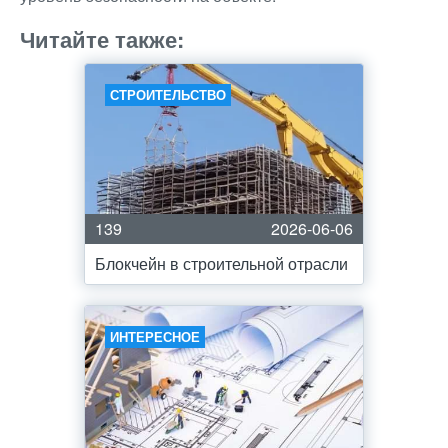
Читайте также:
СТРОИТЕЛЬСТВО
139
2026-06-06
Блокчейн в строительной отрасли
ИНТЕРЕСНОЕ