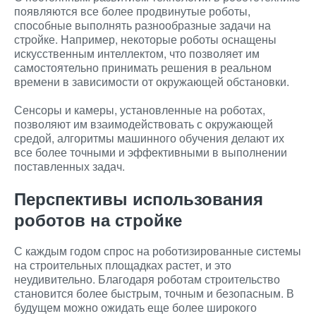
появляются все более продвинутые роботы,
способные выполнять разнообразные задачи на
стройке. Например, некоторые роботы оснащены
искусственным интеллектом, что позволяет им
самостоятельно принимать решения в реальном
времени в зависимости от окружающей обстановки.
Сенсоры и камеры, установленные на роботах,
позволяют им взаимодействовать с окружающей
средой, алгоритмы машинного обучения делают их
все более точными и эффективными в выполнении
поставленных задач.
Перспективы использования
роботов на стройке
С каждым годом спрос на роботизированные системы
на строительных площадках растет, и это
неудивительно. Благодаря роботам строительство
становится более быстрым, точным и безопасным. В
будущем можно ожидать еще более широкого