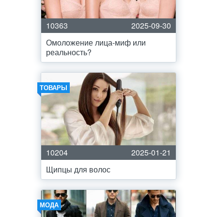
10363
2025-09-30
Омоложение лица-миф или
реальность?
ТОВАРЫ
10204
2025-01-21
Щипцы для волос
МОДА