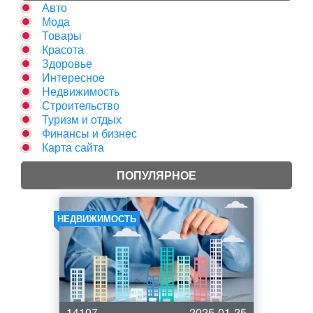
Авто
Мода
Товары
Красота
Здоровье
Интересное
Недвижимость
Строительство
Туризм и отдых
Финансы и бизнес
Карта сайта
ПОПУЛЯРНОЕ
НЕДВИЖИМОСТЬ
14107
2025-01-25