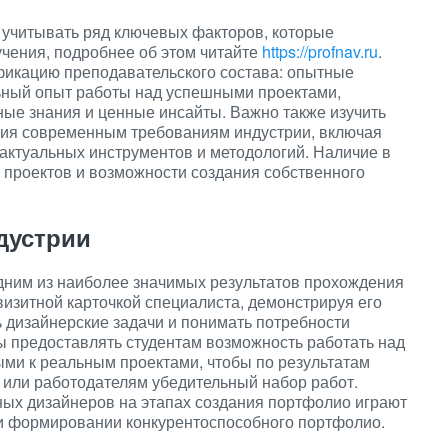
 учитывать ряд ключевых факторов, которые
чения, подробнее об этом читайте
https://profnav.ru
.
фикацию преподавательского состава: опытные
ный опыт работы над успешными проектами,
ые знания и ценные инсайты. Важно также изучить
твия современным требованиям индустрии, включая
 актуальных инструментов и методологий. Наличие в
 проектов и возможности создания собственного
дустрии
дним из наиболее значимых результатов прохождения
визитной карточкой специалиста, демонстрируя его
ь дизайнерские задачи и понимать потребности
ы предоставлять студентам возможность работать над
и к реальным проектами, чтобы по результатам
 или работодателям убедительный набор работ.
ных дизайнеров на этапах создания портфолио играют
и формировании конкурентоспособного портфолио.