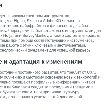
и
еть широким спектром инструментов,
цесс. Figma, Sketch и Adobe XD являются
рототипов, вайрфреймов и финального дизайна
 дизайнеры должны быть знакомы с инструментами для
к Hotjar или SurveyMonkey, а также систематизировать
истемы при помощи соответствующих инструментов.
ие работе с этими ключевыми инструментами,
хнологический фундамент для успешной карьеры.
 и адаптация к изменениям
стоянии постоянного развития, что требует от UX/UI
у обучению и быстрому освоению новых технологий и
улярно посещают профильные конференции, читают
т в вебинарах и следят за последними трендами в
 обучают основам, но и прививают культуру
гом долгосрочного успеха в этой динамичной