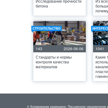
Исследование прочности
Из все
бетона
больше
почем
СТРОИТЕЛЬСТВО
ИНТЕРЕС
143
2026-06-06
1041
Стандарты и нормы
Какие 
контроля качества
исполь
материалов
канали
пласти
глиня
© Копирование разрешено. Письменное уведомление и 