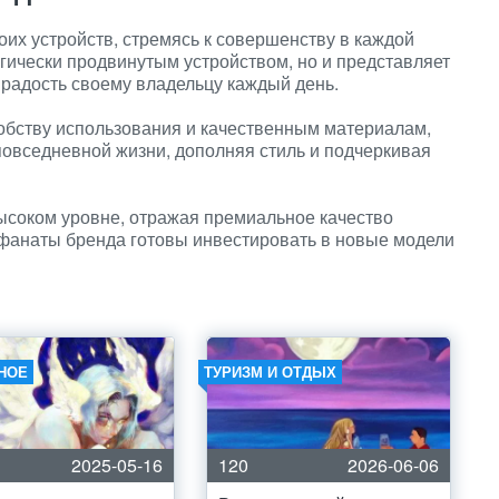
оих устройств, стремясь к совершенству в каждой
огически продвинутым устройством, но и представляет
 радость своему владельцу каждый день.
обству использования и качественным материалам,
повседневной жизни, дополняя стиль и подчеркивая
высоком уровне, отражая премиальное качество
е фанаты бренда готовы инвестировать в новые модели
НОЕ
ТУРИЗМ И ОТДЫХ
2025-05-16
120
2026-06-06