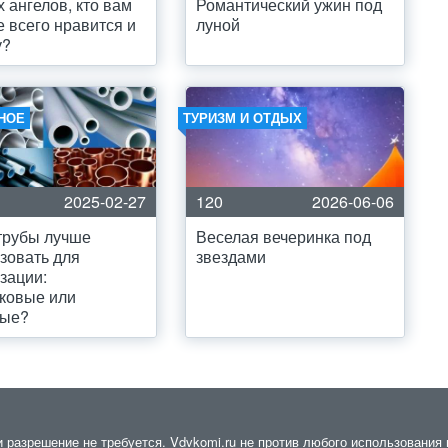
х ангелов, кто вам
Романтический ужин под
 всего нравится и
луной
у?
НОЕ
ТУРИЗМ И ОТДЫХ
2025-02-27
120
2026-06-06
трубы лучше
Веселая вечеринка под
зовать для
звездами
зации:
ковые или
ные?
разрешение не требуется. Vdvkomi.ru не против любого использования м