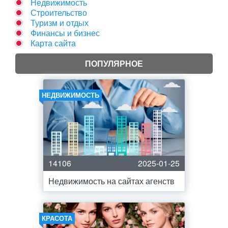
Недвижимость
Строительство
Туризм и отдых
Финансы и бизнес
Карта сайта
ПОПУЛЯРНОЕ
НЕДВИЖИМОСТЬ
14106
2025-01-25
Недвижимость на сайтах агенств
КРАСОТА