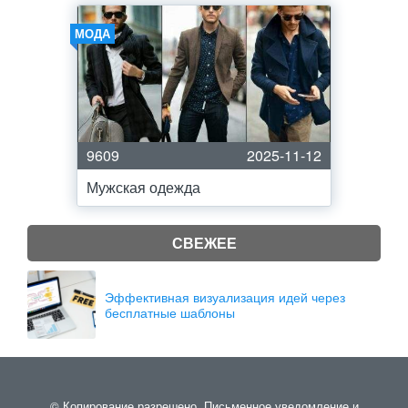
МОДА
9609
2025-11-12
Мужская одежда
СВЕЖЕЕ
Эффективная визуализация идей через
бесплатные шаблоны
© Копирование разрешено. Письменное уведомление и