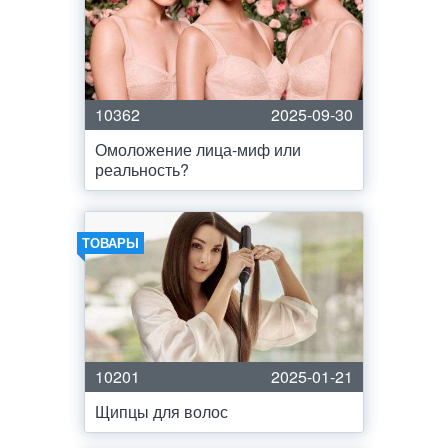
10362
2025-09-30
Омоложение лица-миф или
реальность?
ТОВАРЫ
10201
2025-01-21
Щипцы для волос