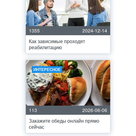
1355
2024-12-14
Как зависимые проходят
реабилитацию
ИНТЕРЕСНОЕ
113
2026-06-06
Закажите обеды онлайн прямо
сейчас