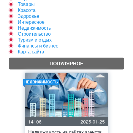
Товары
Красота
Здоровье
Интересное
Недвижимость
Строительство
Туризм и отдых
Финансы и бизнес
Карта сайта
ПОПУЛЯРНОЕ
НЕДВИЖИМОСТЬ
14106
2025-01-25
Недвижимость на сайтах агенств