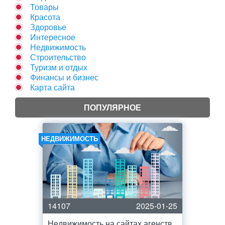
Товары
Красота
Здоровье
Интересное
Недвижимость
Строительство
Туризм и отдых
Финансы и бизнес
Карта сайта
ПОПУЛЯРНОЕ
НЕДВИЖИМОСТЬ
14107
2025-01-25
Недвижимость на сайтах агенств