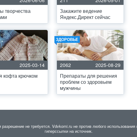
2026-06-06
211
2026-05-01
ы творчества
Закажите ведение
ами
Яндекс.Директ сейчас
ЗДОРОВЬЕ
2025-03-14
2062
2025-08-29
я кофта крючком
Препараты для решения
проблем со здоровьем
мужчины
разрешение не требуется. Vdvkomi.ru не против любого использования м
гиперссылки на источник.