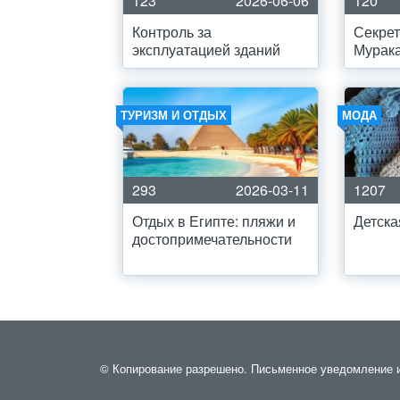
123
2026-06-06
120
Контроль за
Секрет
эксплуатацией зданий
Мурак
ТУРИЗМ И ОТДЫХ
МОДА
293
2026-03-11
1207
Отдых в Египте: пляжи и
Детска
достопримечательности
© Копирование разрешено. Письменное уведомление и 