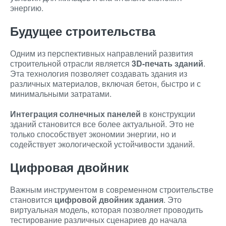
энергию.
Будущее строительства
Одним из перспективных направлений развития
строительной отрасли является
3D-печать зданий
.
Эта технология позволяет создавать здания из
различных материалов, включая бетон, быстро и с
минимальными затратами.
Интеграция солнечных панелей
в конструкции
зданий становится все более актуальной. Это не
только способствует экономии энергии, но и
содействует экологической устойчивости зданий.
Цифровая двойник
Важным инструментом в современном строительстве
становится
цифровой двойник здания
. Это
виртуальная модель, которая позволяет проводить
тестирование различных сценариев до начала