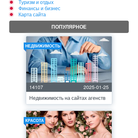
Туризм и отдых
Финансы и бизнес
Карта сайта
ПОПУЛЯРНОЕ
НЕДВИЖИМОСТЬ
14107
2025-01-25
Недвижимость на сайтах агенств
КРАСОТА