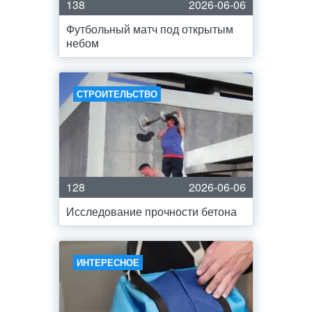
138
2026-06-06
Футбольный матч под открытым
небом
СТРОИТЕЛЬСТВО
128
2026-06-06
Исследование прочности бетона
ИНТЕРЕСНОЕ