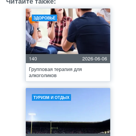
Читайте также:
ЗДОРОВЬЕ
140
2026-06-06
Групповая терапия для
алкоголиков
ТУРИЗМ И ОТДЫХ