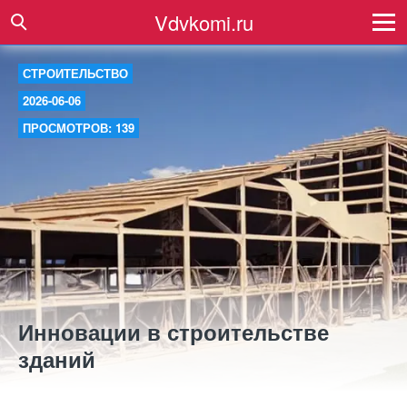
Vdvkomi.ru
СТРОИТЕЛЬСТВО
2026-06-06
ПРОСМОТРОВ: 139
Инновации в строительстве
зданий