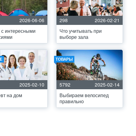
2026-06-06
298
2026-02-21
 с интересными
Что учитывать при
сиями
выборе зала
Е
ТОВАРЫ
2025-02-10
5792
2025-02-14
вт на дом
Выбираем велосипед
правильно