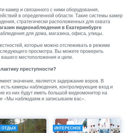
ти камер и связанного с ними оборудования,
ействий в определенной области. Такие системы камер
юдения, стратегически расположенных для охвата
агазин видеонаблюдения в Екатеринбурге
аблюдения для дома, магазина, офиса, улицы.
стностей, которые можно отслеживать в режиме
оследующего просмотра. Вы можете проверить
 вашего местоположения и цели.
лактику преступности?
имеет значение, является задержание воров. В
 есть камеры наблюдения, контролирующие вход и
ие из них будут иметь большой видеомонитор на
ие «Мы наблюдаем и записываем вас».
И ОТДЫХ
ИНТЕРЕСНОЕ