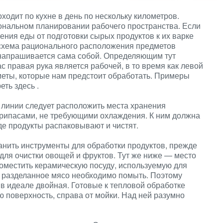
ходит по кухне в день по нескольку километров.
ональном планировании рабочего пространства. Если
ения еды от подготовки сырых продуктов к их варке
 схема рационального расположения предметов
 напрашивается сама собой. Определяющим тут
ас правая рука является рабочей, в то время как левой
еты, которые нам предстоит обработать. Примеры
еть здесь
.
 линии следует расположить места хранения
 припасами, не требующими охлаждения. К ним должна
де продукты распаковывают и чистят.
анить инструменты для обработки продуктов, прежде
для очистки овощей и фруктов. Тут же ниже — место
поместить керамическую посуду, используемую для
 разделанное мясо необходимо помыть. Поэтому
в идеале двойная. Готовые к тепловой обработке
 поверхность, справа от мойки. Над ней разумно