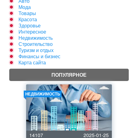
Авто
Мода
Товары
Красота
Здоровье
Интересное
Недвижимость
Строительство
Туризм и отдых
Финансы и бизнес
Карта сайта
ПОПУЛЯРНОЕ
НЕДВИЖИМОСТЬ
14107
2025-01-25